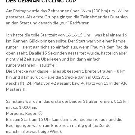
DES GERMAN CYCLING CUP
Am Freitag wurde das Zeitrennen über 16 km (200 hm) um 16 Uhr
gestartet. Als erste Gruppe gingen die Teilnehmer des Duathlon
an den Start und danach die „nur“ Radfahrer.
Ich hatte die tolle Startzeit von 16:16:15 Uhr – was bei einem 16
km-Rennen Glück bringen sollte. Der Start war von einer Rampe
runter – sieht gar nicht so einfach aus, wenn Frau mit dem Rad da
oben steht. Da alle 15 Sekunden gestartet wurde, hatte ich aber
nicht viel Zeit zum Überlegen und bin dann einfach
runtergefahren – sturzfrei!
Die Strecke war klasse – alles abgesperrt, breite Straßen – 8 km
hin und 8 km zurück. Habe die Strecke dann in 00:29:31
geschafft: 24. Platz von 42 gesamt bzw. 4. Platz von 13 in der AK
Masters II.
Samstags war dann das erste der beiden Straßenrennen: 81,5 km
mit ca. 1.000 hm.
Morgens: Regen ☹
Bis zum Start um 15 Uhr kam dann aber die Sonne raus und die
Bedingungen waren am Ende noch richtig gut (außer der
manchmal etwas böige Wind).