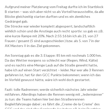
Aufgrund meiner Platzierung vom Freitag durfte ich im Startblock
B starten – was sich aber nicht so als Vorteil herausstellte, da alle
Blöcke gleichzeitig starten durften und es ein ziemliches
Gedrängel gab.
Die Strecke war wieder komplett abgesperrt, landschaftlich
wirklich schön und die Anstiege auch recht sportiv: so gab es z.B.
eine kurze Rampe mit 20%. Nach 2:55:16 bin ich als 21. von 27
Frauen / gesamt (5 sind ausgeschieden ) bzw. als 5. von 7 in der
AK Masters II in das Ziel gekommen.
Am Sonntag gab es die 3. Etappe: 85 km mit nochmals 1.000 hm.
Da das Wetter morgens so schlecht war (Regen, Wind, Kälte)
und es nachts eine Menge Laub auf die Straße geweht hatte,
habe ich auf einen Start verzichtet – leider. Nur wer alle 3 Rennen
gefahren ist, hat für den GCC Punkte bekommen; wenn ich das
im Vorfeld gewusst hätte, wäre ich wohl doch gestartet.
Fazit: tolle Radrennen; werde sicherlich nächstes Jahr wieder
mitfahren. Allerdings haben die Rennen wenig mit „Jedermänner“
zu tun: die Teams haben hier bei den Straßenrennen
Begleitfahrzeuge dabei ; es fährt die „Creme-de-la-Creme“ des
GCC und das sind alles Semiprofis (so haben z.B. beim Duathlon