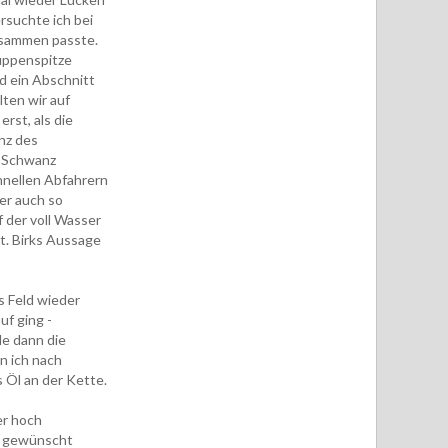
rsuchte ich bei
usammen passte.
uppenspitze
d ein Abschnitt
lten wir auf
rst, als die
nz des
r Schwanz
hnellen Abfahrern
er auch so
f der voll Wasser
t. Birks Aussage
s Feld wieder
uf ging -
de dann die
n ich nach
 Öl an der Kette.
er hoch
el gewünscht