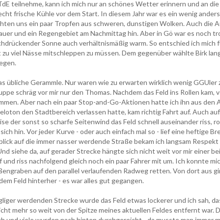
 TdE teilnehme, kann ich mich nur an schönes Wetter erinnern und an die 
echt frische Kühle vor dem Start. In diesem Jahr war es ein wenig anders
chten uns ein paar Tropfen aus schweren, dunstigen Wolken. Auch die 
auer und ein Regengebiet am Nachmittag hin. Aber in Gö war es noch tr
rchdrückender Sonne auch verhältnismäßig warm. So entschied ich mich f
t zu viel Nässe mitschleppen zu müssen. Dem gegenüber wählte Birk lan
egen.
s übliche Gerammle. Nur waren wie zu erwarten wirklich wenig GGUler zu
uppe schräg vor mir nur den Thomas. Nachdem das Feld ins Rollen kam, v
ommen. Aber nach ein paar Stop-and-Go-Aktionen hatte ich ihn aus den 
oton den Stadtbereich verlassen hatte, kam richtig Fahrt auf. Auch auf 
e der sonst so scharfe Seitenwind das Feld schnell auseinander riss, rol
 sich hin. Vor jeder Kurve - oder auch einfach mal so - lief eine heftige 
inblick auf die immer nasser werdende Straße bekam ich langsam Respekt
nd siehe da, auf gerader Strecke hängte sich nicht weit vor mir einer 
und riss nachfolgend gleich noch ein paar Fahrer mit um. Ich konnte mi
ßengraben auf den parallel verlaufenden Radweg retten. Von dort aus g
em Feld hinterher - es war alles gut gegangen.
liger werdenden Strecke wurde das Feld etwas lockerer und ich sah, das
icht mehr so weit von der Spitze meines aktuellen Feldes entfernt war.
h und viele wurden nach hinten durchgereicht - da musste man immer m