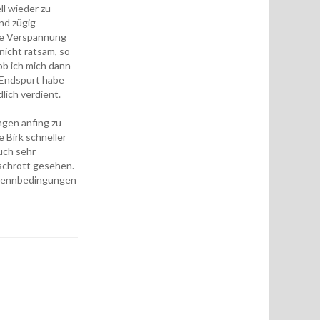
ll wieder zu
nd zügig
die Verspannung
icht ratsam, so
ob ich mich dann
m Endspurt habe
lich verdient.
ngen anfing zu
 Birk schneller
uch sehr
lschrott gesehen.
n Rennbedingungen