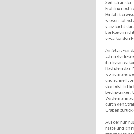
Seit ich an der
Frühling noch r
Hinfahrt erwis
wiesen auf Sch
ganz leicht du
bei Regen nich
erwartenden R
Am Start war da
sah in der B-Gr
ihn heran zu k
Nachdem das Pel
wo normalerweis
und schnell vor
das Feld. In H
Bedingungen. U
Vordermann auf 
durch den Stra
Graben zurück d
Auf der nun hüg
hatte und ich n
immer noch hoc