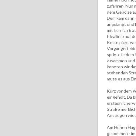
zufahren. Nun 
dem Gebolze au
Dem kam dann d
angelangt und 
mit herrlich (r
Ideallinie auf 
Kette nicht we
Vorgängerfelde
sprintete dem F
zusammen und s
konnten wir das
stehenden Straß
muss es aus Ei
Kurz vor dem W
eingeholt. Da b
erstaunlicherw
Straße merklic
Anstiegen wiede
Am Hohen Hagen 
gekommen - im 