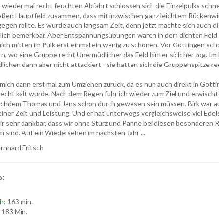
 wieder mal recht feuchten Abfahrt schlossen sich die Einzelpulks schne
oßen Hauptfeld zusammen, dass mit inzwischen ganz leichtem Rückenwi
egen rollte. Es wurde auch langsam Zeit, denn jetzt machte sich auch 
lich bemerkbar. Aber Entspannungsübungen waren in dem dichten Feld n
ich mitten im Pulk erst einmal ein wenig zu schonen. Vor Göttingen sch
rn, wo eine Gruppe recht Unermüdlicher das Feld hinter sich her zog. I
lichen dann aber nicht attackiert - sie hatten sich die Gruppenspitze red
 mich dann erst mal zum Umziehen zurück, da es nun auch direkt in Götti
echt kalt wurde. Nach dem Regen fuhr ich wieder zum Ziel und erwischte
nachdem Thomas und Jens schon durch gewesen sein müssen. Birk war a
einer Zeit und Leistung. Und er hat unterwegs vergleichsweise viel Ede
wir sehr dankbar, dass wir ohne Sturz und Panne bei diesen besondere
sind. Auf ein Wiedersehen im nächsten Jahr ...
rnhard Fritsch
o:
ch
: 163 min.
: 183 Min.