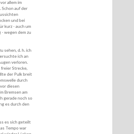
vor allem im
. Schon auf der
Aussichten
ocken und bei
ür kurz - auch um
g - wegen dem zu
 sehen, d. h. ich
ersuchte ich an
Augen verloren.
freier Strecke,
lte der Pulk breit
Bremswelle durch
 vor diesen
beim Bremsen am
ch gerade noch so
ing es durch den
s es sich geteilt
 Das Tempo war
al wieder Lücken