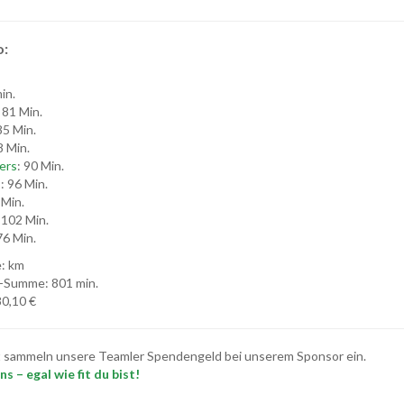
o:
in.
: 81 Min.
85 Min.
8 Min.
ers
: 90 Min.
s
: 96 Min.
 Min.
 102 Min.
76 Min.
: km
-Summe: 801 min.
0,10 €
t sammeln unsere Teamler Spendengeld bei unserem Sponsor ein.
s – egal wie fit du bist!