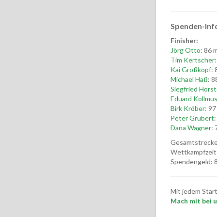
Spenden-Inf
Finisher:
Jörg Otto
: 86 m
Tim Kertscher
Kai Großkopf
: 
Michael Haß
: 8
Siegfried Horst
Eduard Kollmu
Birk Kröber
: 97
Peter Grubert
:
Dana Wagner
: 
Gesamtstrecke
Wettkampfzeit
Spendengeld: 8
Mit jedem Star
Mach mit bei un