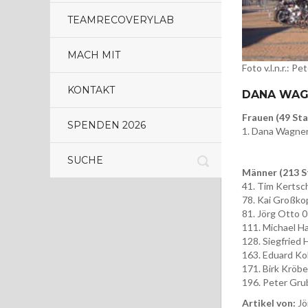
TEAMRECOVERYLAB
MACH MIT
Foto v.l.n.r.: P
KONTAKT
DANA WAG
Frauen (49 St
SPENDEN 2026
1. Dana Wagner 
Männer (213 S
41. Tim Kertsch
78. Kai Großkop
81. Jörg Otto 0
111. Michael Ha
128. Siegfried 
163. Eduard Kol
171. Birk Kröbe
196. Peter Grub
Artikel von:
Jö