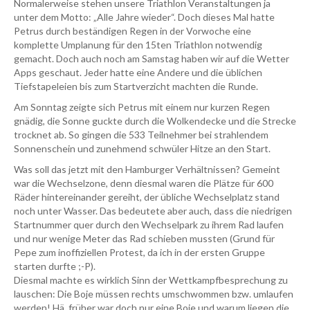
Normalerweise stehen unsere Triathlon Veranstaltungen ja
unter dem Motto: „Alle Jahre wieder“. Doch dieses Mal hatte
Petrus durch beständigen Regen in der Vorwoche eine
komplette Umplanung für den 15ten Triathlon notwendig
gemacht. Doch auch noch am Samstag haben wir auf die Wetter
Apps geschaut. Jeder hatte eine Andere und die üblichen
Tiefstapeleien bis zum Startverzicht machten die Runde.
Am Sonntag zeigte sich Petrus mit einem nur kurzen Regen
gnädig, die Sonne guckte durch die Wolkendecke und die Strecke
trocknet ab. So gingen die 533 Teilnehmer bei strahlendem
Sonnenschein und zunehmend schwüler Hitze an den Start.
Was soll das jetzt mit den Hamburger Verhältnissen? Gemeint
war die Wechselzone, denn diesmal waren die Plätze für 600
Räder hintereinander gereiht, der übliche Wechselplatz stand
noch unter Wasser. Das bedeutete aber auch, dass die niedrigen
Startnummer quer durch den Wechselpark zu ihrem Rad laufen
und nur wenige Meter das Rad schieben mussten (Grund für
Pepe zum inoffiziellen Protest, da ich in der ersten Gruppe
starten durfte ;-P).
Diesmal machte es wirklich Sinn der Wettkampfbesprechung zu
lauschen: Die Boje müssen rechts umschwommen bzw. umlaufen
werden! Hä, früher war doch nur eine Boje und warum liegen die