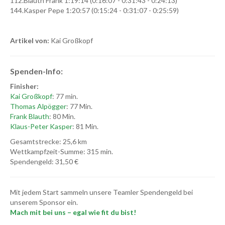
112.Blauth Frank 1:19:14 (0:16:07 - 0:31:43 - 0:24:13)
144.Kasper Pepe 1:20:57 (0:15:24 - 0:31:07 - 0:25:59)
Artikel von:
Kai Großkopf
Spenden-Info:
Finisher:
Kai Großkopf
: 77 min.
Thomas Alpögger
: 77 Min.
Frank Blauth
: 80 Min.
Klaus-Peter Kasper
: 81 Min.
Gesamtstrecke: 25,6 km
Wettkampfzeit-Summe: 315 min.
Spendengeld: 31,50 €
Mit jedem Start sammeln unsere Teamler Spendengeld bei
unserem Sponsor ein.
Mach mit bei uns – egal wie fit du bist!