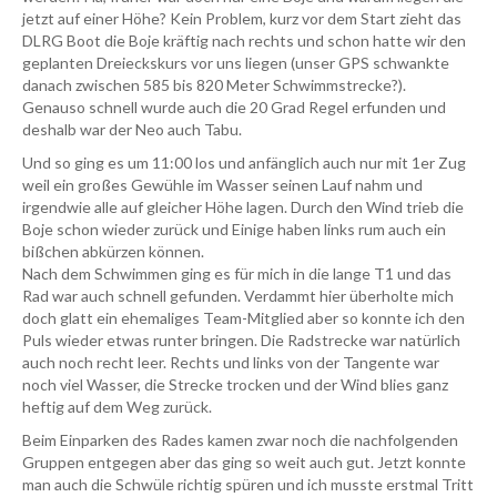
jetzt auf einer Höhe? Kein Problem, kurz vor dem Start zieht das
DLRG Boot die Boje kräftig nach rechts und schon hatte wir den
geplanten Dreieckskurs vor uns liegen (unser GPS schwankte
danach zwischen 585 bis 820 Meter Schwimmstrecke?).
Genauso schnell wurde auch die 20 Grad Regel erfunden und
deshalb war der Neo auch Tabu.
Und so ging es um 11:00 los und anfänglich auch nur mit 1er Zug
weil ein großes Gewühle im Wasser seinen Lauf nahm und
irgendwie alle auf gleicher Höhe lagen. Durch den Wind trieb die
Boje schon wieder zurück und Einige haben links rum auch ein
bißchen abkürzen können.
Nach dem Schwimmen ging es für mich in die lange T1 und das
Rad war auch schnell gefunden. Verdammt hier überholte mich
doch glatt ein ehemaliges Team-Mitglied aber so konnte ich den
Puls wieder etwas runter bringen. Die Radstrecke war natürlich
auch noch recht leer. Rechts und links von der Tangente war
noch viel Wasser, die Strecke trocken und der Wind blies ganz
heftig auf dem Weg zurück.
Beim Einparken des Rades kamen zwar noch die nachfolgenden
Gruppen entgegen aber das ging so weit auch gut. Jetzt konnte
man auch die Schwüle richtig spüren und ich musste erstmal Tritt