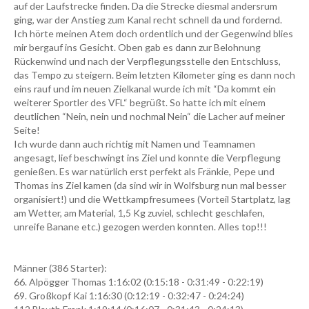
auf der Laufstrecke finden. Da die Strecke diesmal andersrum
ging, war der Anstieg zum Kanal recht schnell da und fordernd.
Ich hörte meinen Atem doch ordentlich und der Gegenwind blies
mir bergauf ins Gesicht. Oben gab es dann zur Belohnung
Rückenwind und nach der Verpflegungsstelle den Entschluss,
das Tempo zu steigern. Beim letzten Kilometer ging es dann noch
eins rauf und im neuen Zielkanal wurde ich mit “Da kommt ein
weiterer Sportler des VFL“ begrüßt. So hatte ich mit einem
deutlichen “Nein, nein und nochmal Nein“ die Lacher auf meiner
Seite!
Ich wurde dann auch richtig mit Namen und Teamnamen
angesagt, lief beschwingt ins Ziel und konnte die Verpflegung
genießen. Es war natürlich erst perfekt als Fränkie, Pepe und
Thomas ins Ziel kamen (da sind wir in Wolfsburg nun mal besser
organisiert!) und die Wettkampfresumees (Vorteil Startplatz, lag
am Wetter, am Material, 1,5 Kg zuviel, schlecht geschlafen,
unreife Banane etc.) gezogen werden konnten. Alles top!!!
Männer (386 Starter):
66. Alpögger Thomas 1:16:02 (0:15:18 - 0:31:49 - 0:22:19)
69. Großkopf Kai 1:16:30 (0:12:19 - 0:32:47 - 0:24:24)