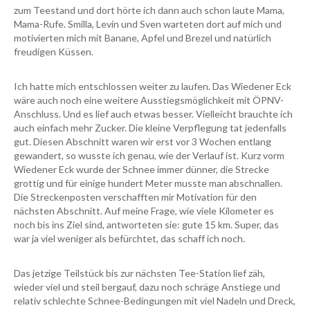
zum Teestand und dort hörte ich dann auch schon laute Mama,
Mama-Rufe. Smilla, Levin und Sven warteten dort auf mich und
motivierten mich mit Banane, Apfel und Brezel und natürlich
freudigen Küssen.
Ich hatte mich entschlossen weiter zu laufen. Das Wiedener Eck
wäre auch noch eine weitere Ausstiegsmöglichkeit mit ÖPNV-
Anschluss. Und es lief auch etwas besser. Vielleicht brauchte ich
auch einfach mehr Zucker. Die kleine Verpflegung tat jedenfalls
gut. Diesen Abschnitt waren wir erst vor 3 Wochen entlang
gewandert, so wusste ich genau, wie der Verlauf ist. Kurz vorm
Wiedener Eck wurde der Schnee immer dünner, die Strecke
grottig und für einige hundert Meter musste man abschnallen.
Die Streckenposten verschafften mir Motivation für den
nächsten Abschnitt. Auf meine Frage, wie viele Kilometer es
noch bis ins Ziel sind, antworteten sie: gute 15 km. Super, das
war ja viel weniger als befürchtet, das schaff ich noch.
Das jetzige Teilstück bis zur nächsten Tee-Station lief zäh,
wieder viel und steil bergauf, dazu noch schräge Anstiege und
relativ schlechte Schnee-Bedingungen mit viel Nadeln und Dreck,