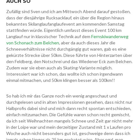
AUCH SO
Zufällig sind Sven und ich am Mittwoch Abend darauf gestoßen,
dass der diesjährige Rucksacklauf, ein über die Region hinaus
bekanntes Skilanglaufanglaufevent am kommenden Samstag
stattfinden würde. Eigentlich umfasst dieses Event 100 km
Langlauf nur in klassischer Technik auf dem
Fernskiwanderweg
von Schonach zum Belchen
, aber da auch dieses Jahr die
Schneeverhältnisse nicht durchgängig gut waren, gab es eine
gekürzte Strecke über 50km. Diese führte von Hinterzarten über
den Feldberg, den Notschrei und das Wiedener Eck zum Belchen.
Zudem war sie eben auch als Skating-Variante möglich.
Interessiert war ich schon, das wollte ich schon irgendwann
einmal mitmachen, und 50km klingen besser als 100km!!
So hab ich mir das Ganze noch ein wenig angeschaut und
durchgelesen und in alten Impressionen gesehen, dass nicht nur
Halbprofis dabei sind und mich dann recht spontan entschieden,
einfach mitzumachen. Die Gefühle waren schon recht gemischt,
da ich seit Weihnachten mangels Schnee und Zeit gar nicht mehr
in der Loipe war und mein derzeitiger Zustand mit 1 x Laufen pro
Woche auch nicht besonders gut ist, geschweige denn dass ich
jemals schon länger als 25 km geskatet wäre. Aber egal, man