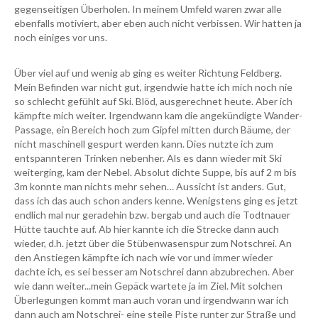
gegenseitigen Überholen. In meinem Umfeld waren zwar alle
ebenfalls motiviert, aber eben auch nicht verbissen. Wir hatten ja
noch einiges vor uns.
Über viel auf und wenig ab ging es weiter Richtung Feldberg.
Mein Befinden war nicht gut, irgendwie hatte ich mich noch nie
so schlecht gefühlt auf Ski. Blöd, ausgerechnet heute. Aber ich
kämpfte mich weiter. Irgendwann kam die angekündigte Wander-
Passage, ein Bereich hoch zum Gipfel mitten durch Bäume, der
nicht maschinell gespurt werden kann. Dies nutzte ich zum
entspannteren Trinken nebenher. Als es dann wieder mit Ski
weiterging, kam der Nebel. Absolut dichte Suppe, bis auf 2 m bis
3m konnte man nichts mehr sehen… Aussicht ist anders. Gut,
dass ich das auch schon anders kenne. Wenigstens ging es jetzt
endlich mal nur geradehin bzw. bergab und auch die Todtnauer
Hütte tauchte auf. Ab hier kannte ich die Strecke dann auch
wieder, d.h. jetzt über die Stübenwasenspur zum Notschrei. An
den Anstiegen kämpfte ich nach wie vor und immer wieder
dachte ich, es sei besser am Notschrei dann abzubrechen. Aber
wie dann weiter...mein Gepäck wartete ja im Ziel. Mit solchen
Überlegungen kommt man auch voran und irgendwann war ich
dann auch am Notschrei- eine steile Piste runter zur Straße und