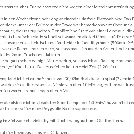
ch starten, aber Triene startete nicht wegen einer Mittelohrentzündung
en in der Wechselzone sehr eng aneinander, da freie Platzwahl war. Da
uenblocks unter der Brücke in der Trave war bemerkenswert: über uns a
chauer, die uns zujubelten. Der plötzliche Start von einer Leine aus, di
erlief chaotisch: relativ schnell schwammen alle keilförmig auf die erst
s schwimmen als hektisch und fand leider keinen Rhythmus (500m in 9:5
 war die Rampe extrem hoch, so dass man sich mit den Armen hochste
leider 2m im Trockenen dahinter.
e begann schon wenige Meter weiter, so dass ich am Rad angekommen 
eo geöffnet hatte. Das Ausziehen kostete viel Zeit (2:20min.).
empfand ich bei einem Schnitt von 30,02km/h als katastrophal (22km in 
wurde mir ein Rückstand zu Nicole von über 10 Min. zugerufen: wie frus
üfen waren es 'nur' knapp über 6 Min.)
n absolvierte ich im absoluten Sprinttempo bei 4:30min/km, womit ich e
ufstrecke traf ich noch Peggy, die Nicole supportete.
 im Ziel war sehr vielfältig mit Kuchen, Joghurt und Obstbechern.
tat: ich bevorzuge längere Distanzen.