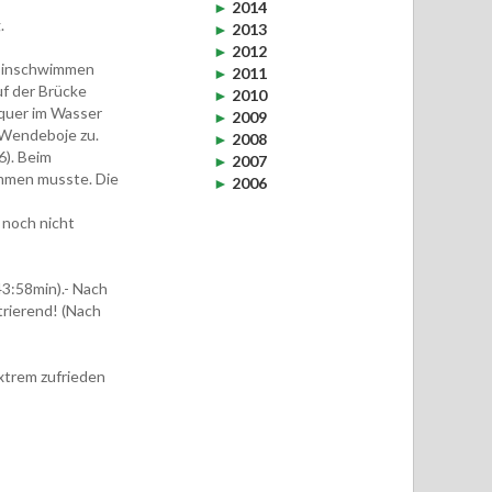
►
2014
.
►
2013
►
2012
s Einschwimmen
►
2011
uf der Brücke
►
2010
e quer im Wasser
►
2009
e Wendeboje zu.
►
2008
6). Beim
►
2007
mmen musste. Die
►
2006
noch nicht
43:58min).- Nach
trierend! (Nach
xtrem zufrieden