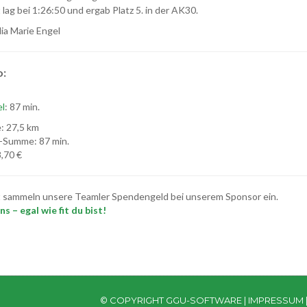
lag bei 1:26:50 und ergab Platz 5. in der AK30.
lia Marie Engel
o:
el
: 87 min.
: 27,5 km
-Summe: 87 min.
,70 €
t sammeln unsere Teamler Spendengeld bei unserem Sponsor ein.
s – egal wie fit du bist!
© COPYRIGHT GGU-SOFTWARE |
IMPRESSUM