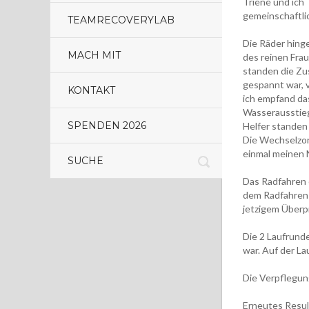
Triene und ich
gemeinschaftli
TEAMRECOVERYLAB
Die Räder hing
MACH MIT
des reinen Fra
standen die Zus
gespannt war, v
KONTAKT
ich empfand da
Wasserausstieg
SPENDEN 2026
Helfer standen 
Die Wechselzon
einmal meinen N
Das Radfahren 
dem Radfahren 
jetzigem Überpr
Die 2 Laufrunde
war. Auf der La
Die Verpflegung
Erneutes Resul