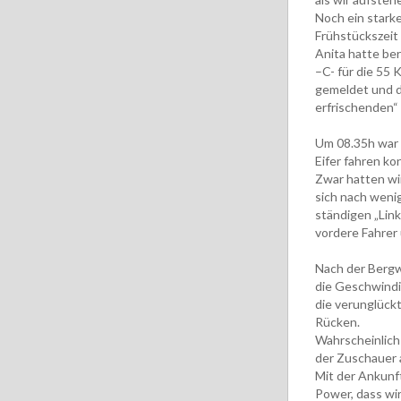
Noch ein starke
Frühstückszeit
Anita hatte ber
–C- für die 55 
gemeldet und d
erfrischenden“
Um 08.35h war e
Eifer fahren ko
Zwar hatten wi
sich nach weni
ständigen „Lin
vordere Fahrer
Nach der Bergw
die Geschwindig
die verunglück
Rücken.
Wahrscheinlich 
der Zuschauer a
Mit der Ankunf
Power, dass wir