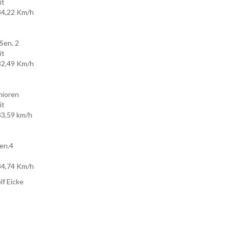
it
34,22 Km/h
Sen. 2
it
32,49 Km/h
nioren
it
33,59 km/h
Sen.4
34,74 Km/h
lf Eicke