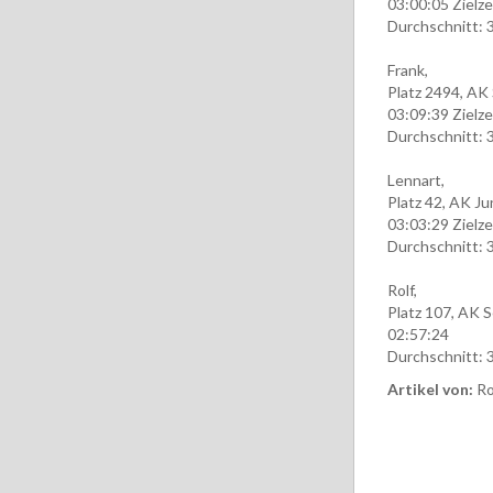
03:00:05 Zielze
Durchschnitt: 
Frank,
Platz 2494, AK 
03:09:39 Zielze
Durchschnitt: 
Lennart,
Platz 42, AK Ju
03:03:29 Zielze
Durchschnitt: 
Rolf,
Platz 107, AK 
02:57:24
Durchschnitt: 
Artikel von:
Ro