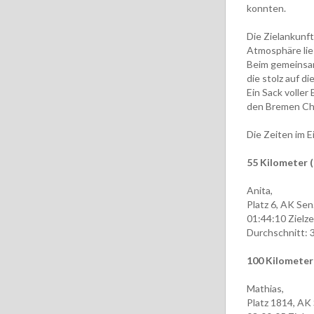
konnten.
Die Zielankunf
Atmosphäre li
Beim gemeinsame
die stolz auf d
Ein Sack voller
den Bremen Ch
Die Zeiten im E
55 Kilometer (
Anita,
Platz 6, AK Sen
01:44:10 Zielze
Durchschnitt: 
100 Kilometer
Mathias,
Platz 1814, AK 