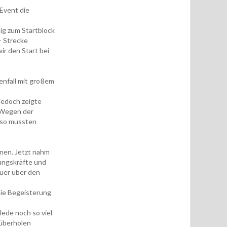
 Event die
tig zum Startblock
- Strecke
r den Start bei
enfall mit großem
jedoch zeigte
. Wegen der
 so mussten
nen. Jetzt nahm
tungskräfte und
auer über den
Die Begeisterung
ede noch so viel
 überholen