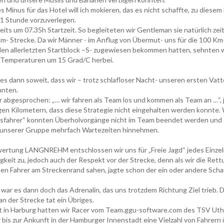
s Minus für das Hotel will ich mokieren, das es nicht schaffte, zu diesem
 1 Stunde vorzuverlegen.
eits um 07.35h Startzeit. So begleiteten wir Gentleman sie natürlich zei
Km- Strecke. Da wir Männer - im Anflug von Übermut- uns für die 100 Km
en allerletzten Startblock –S- zugewiesen bekommen hatten, sehnten wi
 Temperaturen um 15 Grad/C herbei.
s dann soweit, dass wir – trotz schlafloser Nacht- unseren ersten Vatt
nnten.
r abgesprochen: „… wir fahren als Team los und kommen als Team an …“, 
gen Kilometern, dass diese Strategie nicht eingehalten werden konnte
ksfahrer“ konnten Überholvorgänge nicht im Team beendet werden und
 unserer Gruppe mehrfach Wartezeiten hinnehmen.
ertung LANGNREHM entschlossen wir uns für „Freie Jagd“ jedes Einzel
keit zu, jedoch auch der Respekt vor der Strecke, denn als wir die Ret
ten Fahrer am Streckenrand sahen, jagte schon der ein oder andere Sch
war es dann doch das Adrenalin, das uns trotzdem Richtung Ziel trieb. 
n der Strecke tat ein Übriges.
t in Harburg hatten wir Racer vom Team.ggu-software.com des TSV Uthl
 bis zur Ankunft in der Hamburger Innenstadt eine Vielzahl von Fahrern