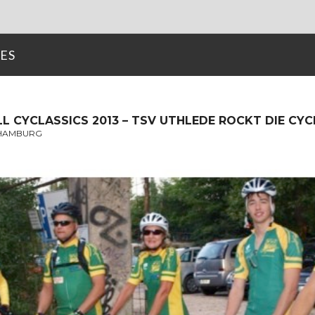
ES
L CYCLASSICS 2013 – TSV UTHLEDE ROCKT DIE CYC
 HAMBURG