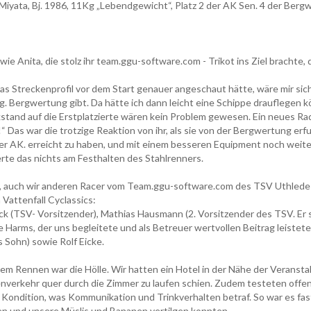
 Miyata, Bj. 1986, 11Kg „Lebendgewicht“, Platz 2 der AK Sen. 4 der Ber
ie Anita, die stolz ihr team.ggu-software.com - Trikot ins Ziel brachte,
as Streckenprofil vor dem Start genauer angeschaut hätte, wäre mir sich
g. Bergwertung gibt. Da hätte ich dann leicht eine Schippe drauflegen 
tand auf die Erstplatzierte wären kein Problem gewesen. Ein neues Rad 
“ Das war die trotzige Reaktion von ihr, als sie von der Bergwertung erfu
der AK. erreicht zu haben, und mit einem besseren Equipment noch weite
rte das nichts am Festhalten des Stahlrenners.
a, auch wir anderen Racer vom Team.ggu-software.com des TSV Uthlede
Vattenfall Cyclassics:
ck (TSV- Vorsitzender), Mathias Hausmann (2. Vorsitzender des TSV. Er 
Harms, der uns begleitete und als Betreuer wertvollen Beitrag leistete
 Sohn) sowie Rolf Eicke.
em Rennen war die Hölle. Wir hatten ein Hotel in der Nähe der Veransta
nverkehr quer durch die Zimmer zu laufen schien. Zudem testeten offen
 Kondition, was Kommunikation und Trinkverhalten betraf. So war es fas
hen und unsere Müslis und Bananen vertilgen konnten.