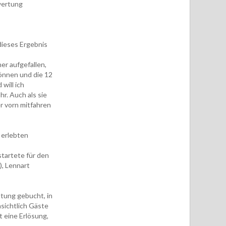
gwertung
 dieses Ergebnis
er aufgefallen,
können und die 12
will ich
hr. Auch als sie
r vorn mitfahren
 erlebten
startete für den
), Lennart
ltung gebucht, in
sichtlich Gäste
t eine Erlösung,