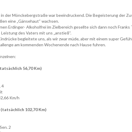
t in der Mönckebergstraße war beeindruckend. Die Begeisterung der Zu
eßen eine „Gänsehaut“ wachsen.
n Erdinger- Alkoholfrei im Zielbereich gesellte sich dann noch Franks 
ie Leistung des Vaters mit uns „anstieß“.
 Eindrücke begleitete uns, als wir zwar müde, aber mit einem super Gefühl
allenge am kommenden Wochenende nach Hause fuhren.
inzelnen:
tatsächlich 56,70 Km)
. 4
it
32,66 Km/h
 (tatsächlich 102,70 Km)
Sen. 2