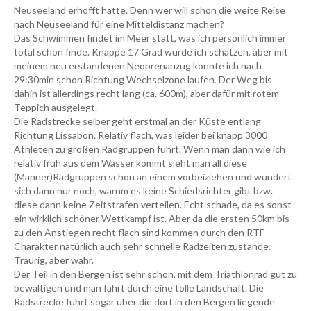
Neuseeland erhofft hatte. Denn wer will schon die weite Reise
nach Neuseeland für eine Mitteldistanz machen?
Das Schwimmen findet im Meer statt, was ich persönlich immer
total schön finde. Knappe 17 Grad würde ich schätzen, aber mit
meinem neu erstandenen Neoprenanzug konnte ich nach
29:30min schon Richtung Wechselzone laufen. Der Weg bis
dahin ist allerdings recht lang (ca. 600m), aber dafür mit rotem
Teppich ausgelegt.
Die Radstrecke selber geht erstmal an der Küste entlang
Richtung Lissabon. Relativ flach, was leider bei knapp 3000
Athleten zu großen Radgruppen führt. Wenn man dann wie ich
relativ früh aus dem Wasser kommt sieht man all diese
(Männer)Radgruppen schön an einem vorbeiziehen und wundert
sich dann nur noch, warum es keine Schiedsrichter gibt bzw.
diese dann keine Zeitstrafen verteilen. Echt schade, da es sonst
ein wirklich schöner Wettkampf ist. Aber da die ersten 50km bis
zu den Anstiegen recht flach sind kommen durch den RTF-
Charakter natürlich auch sehr schnelle Radzeiten zustande.
Traurig, aber wahr.
Der Teil in den Bergen ist sehr schön, mit dem Triathlonrad gut zu
bewältigen und man fährt durch eine tolle Landschaft. Die
Radstrecke führt sogar über die dort in den Bergen liegende