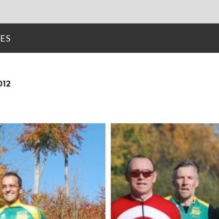
ES
012