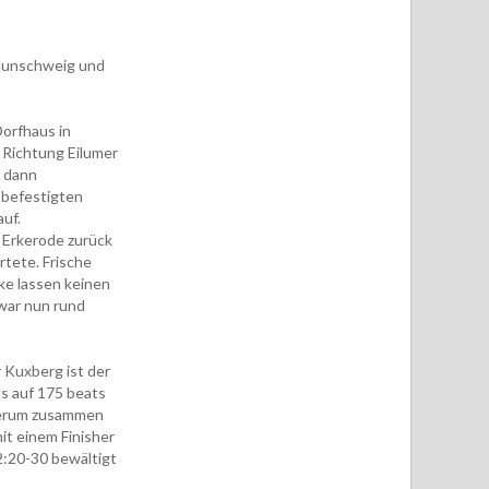
raunschweig und
orfhaus in
s Richtung Eilumer
e dann
 befestigten
uf.
n Erkerode zurück
rtete. Frische
ke lassen keinen
war nun rund
 Kuxberg ist der
ls auf 175 beats
ederum zusammen
it einem Finisher
2:20-30 bewältigt