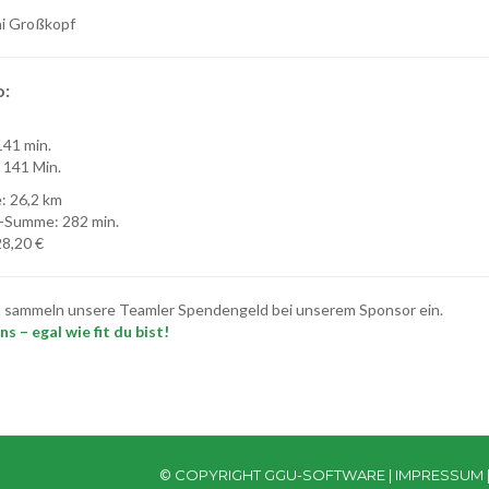
i Großkopf
o:
141 min.
: 141 Min.
: 26,2 km
-Summe: 282 min.
8,20 €
t sammeln unsere Teamler Spendengeld bei unserem Sponsor ein.
s – egal wie fit du bist!
© COPYRIGHT GGU-SOFTWARE |
IMPRESSUM