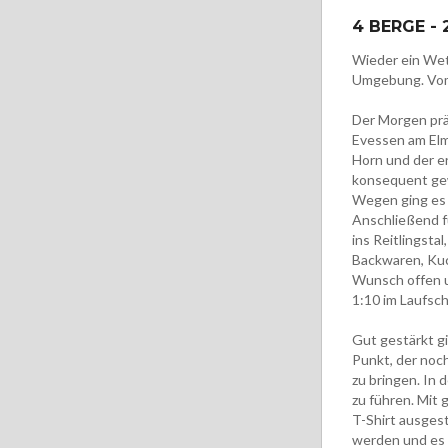
4 BERGE - 
Wieder ein Wet
Umgebung. Vom
Der Morgen prä
Evessen am Elm 
Horn und der e
konsequent gew
Wegen ging es 
Anschließend f
ins Reitlingsta
Backwaren, Kuc
Wunsch offen u
1:10 im Laufsch
Gut gestärkt g
Punkt, der noch
zu bringen. In
zu führen. Mit 
T-Shirt ausges
werden und es 