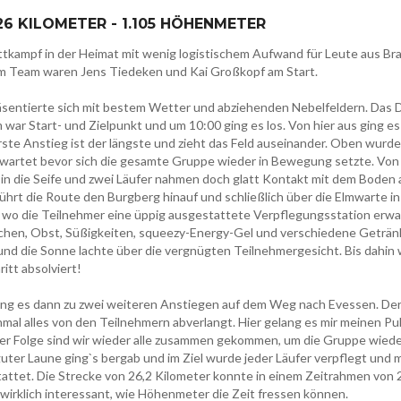
26 KILOMETER - 1.105 HÖHENMETER
tkampf in der Heimat mit wenig logistischem Aufwand für Leute aus B
 Team waren Jens Tiedeken und Kai Großkopf am Start.
sentierte sich mit bestem Wetter und abziehenden Nebelfeldern. Das D
war Start- und Zielpunkt und um 10:00 ging es los. Von hier aus ging e
rste Anstieg ist der längste und zieht das Feld auseinander. Oben wurd
artet bevor sich die gesamte Gruppe wieder in Bewegung setzte. Von
in die Seife und zwei Läufer nahmen doch glatt Kontakt mit dem Boden a
ührt die Route den Burgberg hinauf und schließlich über die Elmwarte i
l, wo die Teilnehmer eine üppig ausgestattete Verpflegungsstation erwa
hen, Obst, Süßigkeiten, squeezy-Energy-Gel und verschiedene Geträn
nd die Sonne lachte über die vergnügten Teilnehmergesicht. Bis dahin 
ritt absolviert!
ing es dann zu zwei weiteren Anstiegen auf dem Weg nach Evessen. Der
mal alles von den Teilnehmern abverlangt. Hier gelang es mir meinen Pu
 der Folge sind wir wieder alle zusammen gekommen, um die Gruppe wi
guter Laune ging`s bergab und im Ziel wurde jeder Läufer verpflegt und m
tattet. Die Strecke von 26,2 Kilometer konnte in einem Zeitrahmen von 
wirklich interessant, wie Höhenmeter die Zeit fressen können.