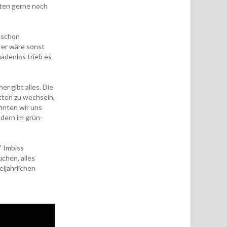
tten gerne noch
h schon
 er wäre sonst
adenlos trieb es
r gibt alles. Die
otten zu wechseln,
nnten wir uns
ndern im grün-
" Imbiss
chen, alles
eljährlichen