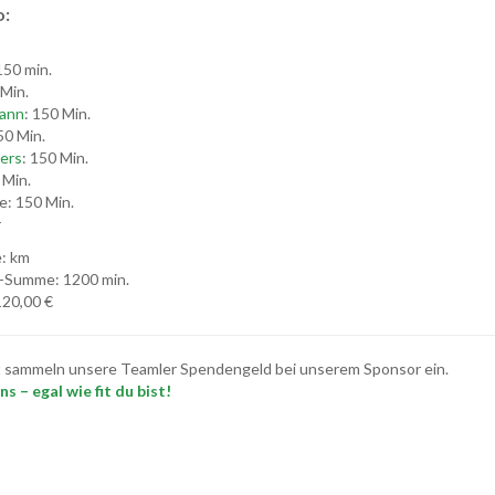
o:
150 min.
 Min.
ann
: 150 Min.
50 Min.
ers
: 150 Min.
 Min.
e: 150 Min.
r
: km
-Summe: 1200 min.
20,00 €
t sammeln unsere Teamler Spendengeld bei unserem Sponsor ein.
s – egal wie fit du bist!