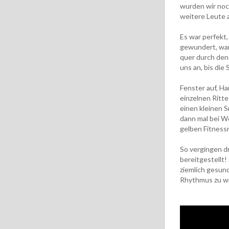
wurden wir noc
weitere Leute 
Es war perfekt,
gewundert, war
quer durch den
uns an, bis di
Fenster auf, Ha
einzelnen Ritte
einen kleinen S
dann mal bei Wo
gelben Fitness
So vergingen dr
bereitgestellt!
ziemlich gesund
Rhythmus zu wi