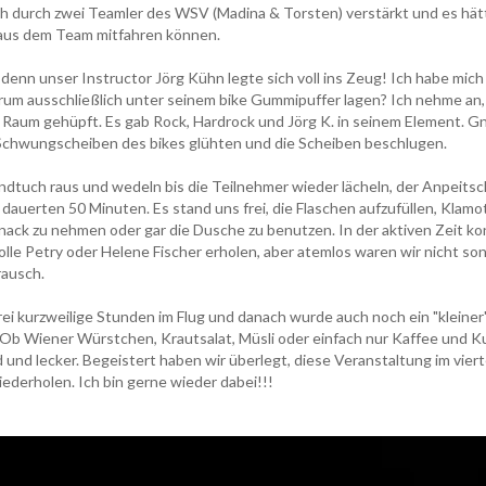
h durch zwei Teamler des WSV (Madina & Torsten) verstärkt und es hä
aus dem Team mitfahren können.
 denn unser Instructor Jörg Kühn legte sich voll ins Zeug! Ich habe mic
um ausschließlich unter seinem bike Gummipuffer lagen? Ich nehme an,
 Raum gehüpft. Es gab Rock, Hardrock und Jörg K. in seinem Element. Gn
e Schwungscheiben des bikes glühten und die Scheiben beschlugen.
ndtuch raus und wedeln bis die Teilnehmer wieder lächeln, der Anpeitsche
 dauerten 50 Minuten. Es stand uns frei, die Flaschen aufzufüllen, Klam
nack zu nehmen oder gar die Dusche zu benutzen. In der aktiven Zeit ko
lle Petry oder Helene Fischer erholen, aber atemlos waren wir nicht so
rausch.
ei kurzweilige Stunden im Flug und danach wurde auch noch ein "kleiner
 Ob Wiener Würstchen, Krautsalat, Müsli oder einfach nur Kaffee und Ku
 und lecker. Begeistert haben wir überlegt, diese Veranstaltung im viert
ederholen. Ich bin gerne wieder dabei!!!