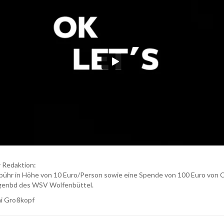
 Redaktion:
bühr in Höhe von 10 Euro/Person sowie eine Spende von 100 Euro von Ci
ugenbd des WSV Wolfenbüttel.
i Großkopf