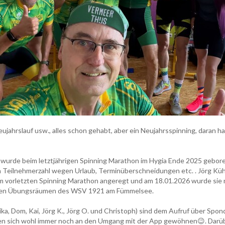
Neujahrslauf usw., alles schon gehabt, aber ein Neujahrsspinning, daran h
u wurde beim letztjährigen Spinning Marathon im Hygia Ende 2025 gebor
en Teilnehmerzahl wegen Urlaub, Terminüberschneidungen etc. . Jörg Kü
m vorletzten Spinning Marathon angeregt und am 18.01.2026 wurde sie n
den Übungsräumen des WSV 1921 am Fümmelsee.
ka, Dom, Kai, Jörg K., Jörg O. und Christoph) sind dem Aufruf über Spond
n sich wohl immer noch an den Umgang mit der App gewöhnen😉. Darüb