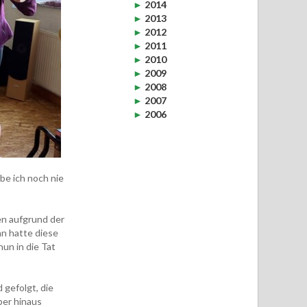
►
2014
►
2013
►
2012
►
2011
►
2010
►
2009
►
2008
►
2007
►
2006
abe ich noch nie
en aufgrund der
hn hatte diese
un in die Tat
 gefolgt, die
er hinaus