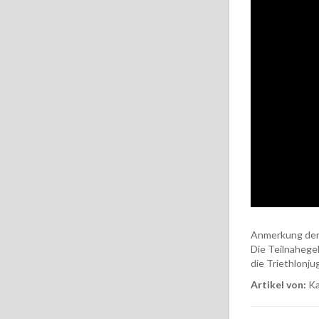
Anmerkung der
Die Teilnahege
die Triethlonj
Artikel von:
Ka