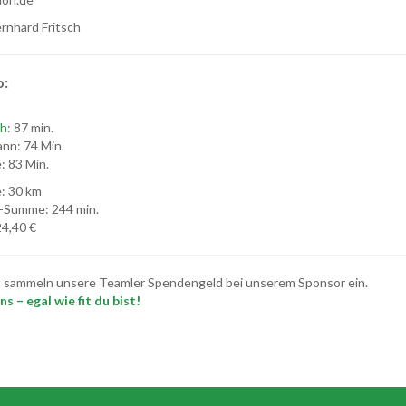
rnhard Fritsch
o:
ch
: 87 min.
nn: 74 Min.
 83 Min.
: 30 km
-Summe: 244 min.
4,40 €
t sammeln unsere Teamler Spendengeld bei unserem Sponsor ein.
s – egal wie fit du bist!