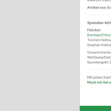
Artikel von:
Be
Spenden-Inf
Finisher:
Bernhard Frits
Torsten Heitma
Stephan Kühne:
Gesamtstrecke
Wettkampfzeit
Spendengeld: 2
Mit jedem Star
Mach mit bei un