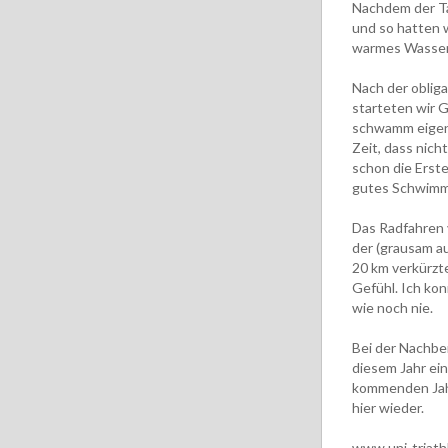
Nachdem der Ta
und so hatten 
warmes Wasser.
Nach der obli
starteten wir G
schwamm eigentl
Zeit, dass nich
schon die Erste
gutes Schwimm
Das Radfahren 
der (grausam a
20 km verkürzt
Gefühl. Ich kon
wie noch nie.
Bei der Nachber
diesem Jahr ei
kommenden Jah
hier wieder.
www.uni-triath