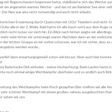
g mit Regenschauern begonnen hatte, stabilisierte sich das Wetter z
wir ein angenehm warmes Wetter - und das ist am Barleber See eher sel
 Der Neo war also nicht notwendig und auch nicht erlaubt.
gatorischen Erwärmung durch Quatschen mit GGU-Teamlern und nicht
GUler alle in der 2. Welle. Bald hatte ich alle (nach vorn) aus dem Auge v
ich recht locker vor mich hin. Ein Blick nach hinten zeigte mir allerdings
t mehr viele hinter mir unterwegs waren. Nachdem dann an der vorletzte
n der letzten Gruppe an mir vorbei schossen, war ich mir sicher, dass es 
ergebnis werden würde...
verlief dann erwartungsgemäß schon viel besser. Aber auch hier konnte
uf
en) Radstrecke Dirk einholen - meine Hochachtung. Beim Laufen hatte ic
nte noch einmal einige Wettkämpfer überholen und so endlich auch Birk 
eitung des Wettkampfes beim frisch gezapften Bier stellten wir alle fest
n sehr schöner Wettkampf mit einem großen, nahezu ausgebuchten Start
r sehen wir uns
lon.de