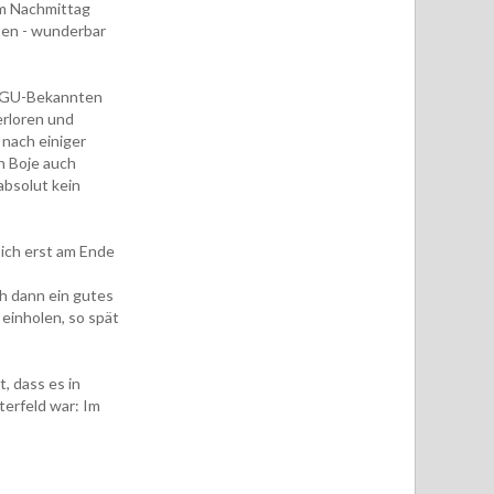
um Nachmittag
ten - wunderbar
-GGU-Bekannten
erloren und
 nach einiger
n Boje auch
absolut kein
 ich erst am Ende
h dann ein gutes
einholen, so spät
, dass es in
erfeld war: Im