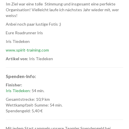
Im Ziel war eine tolle Stimmung und insgesamt eine perfekte
Organisation! Vielleicht laufe ich nächstes Jahr wieder mit, wer
weiss!
Anbei noch paar lustige Fotis ;)
Eure Roadrunner Iris
Iris Tiedeken
www.spirit-training.com
Artikel von:
Iris Tiedeken
Spenden-Info:
Finisher:
Iris Tiedeken
: 54 min.
Gesamtstrecke: 10,9 km
Wettkampfzeit-Summe: 54 min.
Spendengeld: 5,40 €
Mit jedem Start sammeln unsere Teamler Spendengeld bei