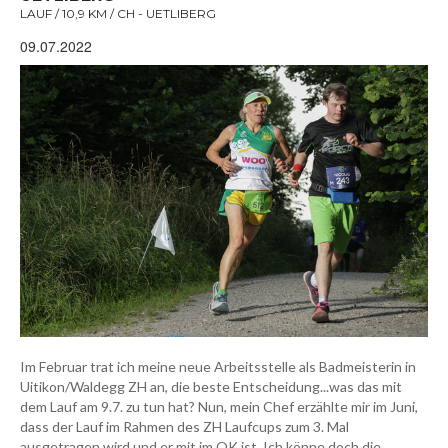
LAUF / 10,9 KM / CH - UETLIBERG
09.07.2022
Im Februar trat ich meine neue Arbeitsstelle als Badmeisterin in
Uitikon/Waldegg ZH an, die beste Entscheidung...was das mit
dem Lauf am 9.7. zu tun hat? Nun, mein Chef erzählte mir im Juni,
dass der Lauf im Rahmen des ZH Laufcups zum 3. Mal
ausgetragen wird und er mit im OK ist. Ich könne doch die