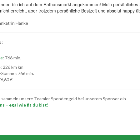
nden bin ich auf dem Rathausmarkt angekommen! Mein persönliches Z
nicht erreicht, aber trotzdem persönliche Bestzeit und absolut happy ü
nkatrin Hanke
o:
ke
: 766 min.
: 226 km km
-Summe: 766 min.
6,60 €
t sammeln unsere Teamler Spendengeld bei unserem Sponsor ein.
s – egal wie fit du bist!