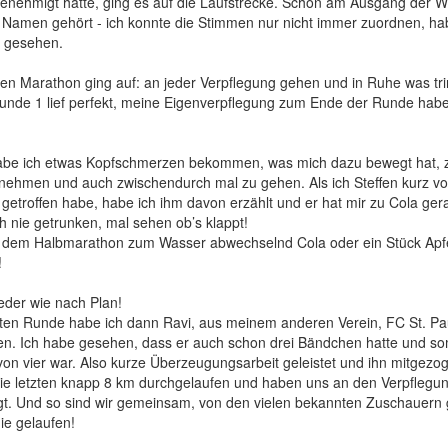
enehmigt hatte, ging es auf die Laufstrecke. Schon am Ausgang der 
n Namen gehört - ich konnte die Stimmen nur nicht immer zuordnen, hab
u gesehen.
den Marathon ging auf: an jeder Verpflegung gehen und in Ruhe was tr
Runde 1 lief perfekt, meine Eigenverpflegung zum Ende der Runde habe
abe ich etwas Kopfschmerzen bekommen, was mich dazu bewegt hat, 
 nehmen und auch zwischendurch mal zu gehen. Als ich Steffen kurz v
getroffen habe, habe ich ihm davon erzählt und er hat mir zu Cola ger
 nie getrunken, mal sehen ob’s klappt!
b dem Halbmarathon zum Wasser abwechselnd Cola oder ein Stück Apfe
!
ieder wie nach Plan!
zten Runde habe ich dann Ravi, aus meinem anderen Verein, FC St. Paul
en. Ich habe gesehen, dass er auch schon drei Bändchen hatte und som
von vier war. Also kurze Überzeugungsarbeit geleistet und ihn mitge
die letzten knapp 8 km durchgelaufen und haben uns an den Verpflegun
t. Und so sind wir gemeinsam, von den vielen bekannten Zuschauern 
nie gelaufen!