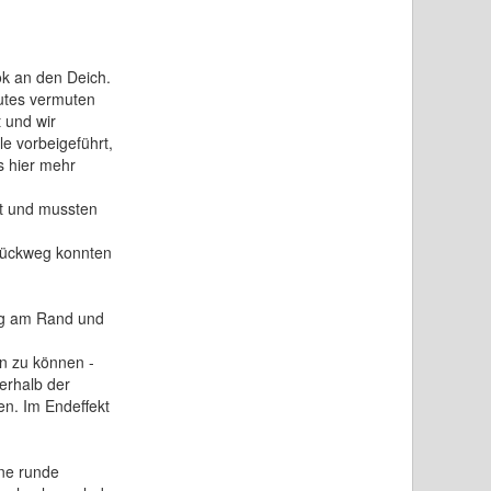
ok an den Deich.
gutes vermuten
 und wir
e vorbeigeführt,
s hier mehr
et und mussten
Rückweg konnten
eg am Rand und
n zu können -
erhalb der
en. Im Endeffekt
ne runde