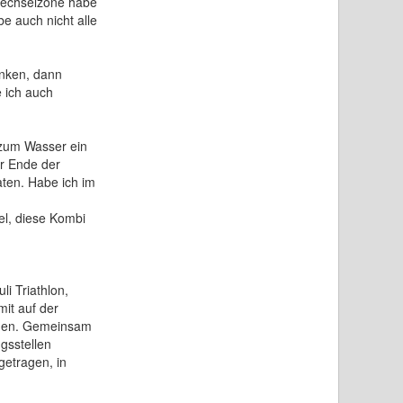
Wechselzone habe
e auch nicht alle
inken, dann
 ich auch
zum Wasser ein
or Ende der
aten. Habe ich im
l, diese Kombi
i Triathlon,
it auf der
zogen. Gemeinsam
gsstellen
getragen, in