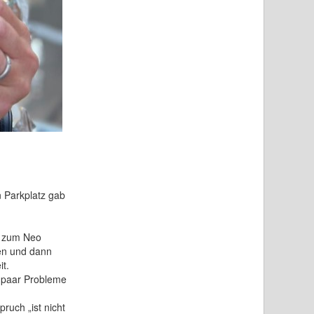
n Parkplatz gab
h zum Neo
en und dann
t.
n paar Probleme
uch „ist nicht