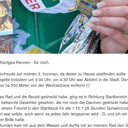
oßartiges Rennen - für mich.
Vorfreude auf meinen 3. Ironman, da dieser zu Hause stattfinden sollte.
ngelte trotzdem um 3:30 Uhr, um 4:30 Uhr war Abfahrt in die Stadt. De
ur ca 500 Meter von der Wechselzone entfernt 🙂
s Rad und die Beutel gecheckt habe, ging es in Richtung Startbereic
e bekannte Gesichter gesehen, die mir noch die Daumen gedrückt hab
einem Freund in den Startblock für die 1:15-1:25 Stunden Schwimmzei
war solide, auch wenn es jedes Jahr langsamer wird :-D, und ich ei
r Brille hatte.
tunden kam ich aus dem Wasser und durfte mir an meinem Rad den Spr