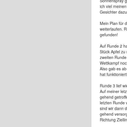
Sonnenspray g
ich viel meine
Gesichter daz
Mein Plan für 
weiterlaufen. 
gefunden!
Auf Runde 2 h
Stück Apfel zu
zweiten Runde 
Wettkampf noch
Also gab es a
hat funktioniert
Runde 3 lief w
Auf meiner let
gehend getroff
letzten Runde 
sind wir dann 
gehend versorg
Richtung Zielli