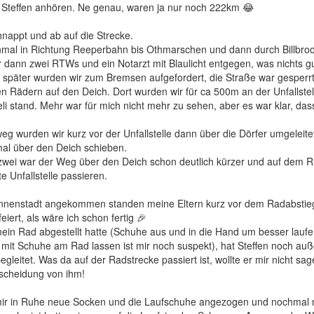
 Steffen anhören. Ne genau, waren ja nur noch 222km 😂
nappt und ab auf die Strecke.
inmal in Richtung Reeperbahn bis Othmarschen und dann durch Billbro
 dann zwei RTWs und ein Notarzt mit Blaulicht entgegen, was nichts 
it später wurden wir zum Bremsen aufgefordert, die Straße war gesperrt
n Rädern auf den Deich. Dort wurden wir für ca 500m an der Unfallstell
li stand. Mehr war für mich nicht mehr zu sehen, aber es war klar, das
g wurden wir kurz vor der Unfallstelle dann über die Dörfer umgeleit
mal über den Deich schieben.
zwei war der Weg über den Deich schon deutlich kürzer und auf dem 
e Unfallstelle passieren.
 Innenstadt angekommen standen meine Eltern kurz vor dem Radabsti
iert, als wäre ich schon fertig 🎉
in Rad abgestellt hatte (Schuhe aus und in die Hand um besser laufe
 mit Schuhe am Rad lassen ist mir noch suspekt), hat Steffen noch auß
leitet. Was da auf der Radstrecke passiert ist, wollte er mir nicht sag
tscheidung von ihm!
ir in Ruhe neue Socken und die Laufschuhe angezogen und nochmal 