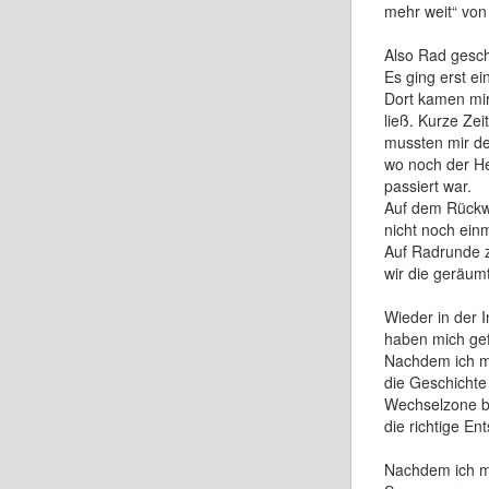
mehr weit“ von
Also Rad gesch
Es ging erst e
Dort kamen mir
ließ. Kurze Ze
mussten mir de
wo noch der He
passiert war.
Auf dem Rückwe
nicht noch ein
Auf Radrunde 
wir die geräumt
Wieder in der
haben mich gefe
Nachdem ich me
die Geschichte
Wechselzone beg
die richtige En
Nachdem ich m